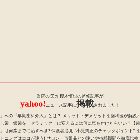
当院の院長 櫻木慎也の監修記事が
yahoo!
掲載
ニュース記事に
されました！
」への『早期歯科介入』とは？ メリット・デメリットを歯科医が解説
>
し歯・銀歯を「セラミック」に変えるには何に気を付けたらいい？【歯
」は何歳までに治すべき? 保護者必見 "小児矯正のチェックポイント" 
トニングはココが違う! サロン・市販品との違いや持続期間を徹底比較