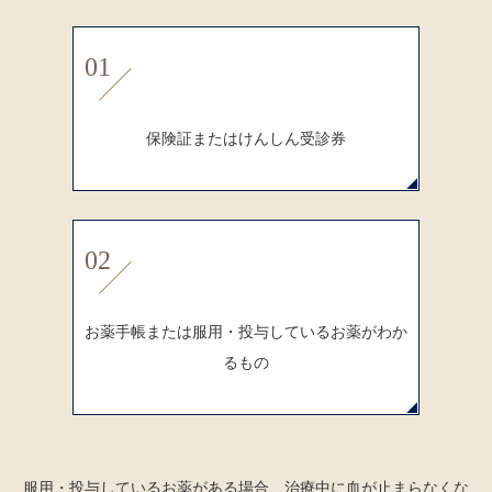
初診の方へ
01
一般歯科
予防歯科
保険証またはけんしん受診券
小児歯科
矯正歯科
マイオブレース
02
治療
歯周外科
お薬手帳または服用・投与しているお薬がわか
歯科口腔外科
るもの
ホワイトニング
審美治療
インプラント
服用・投与しているお薬がある場合、治療中に血が止まらなくな