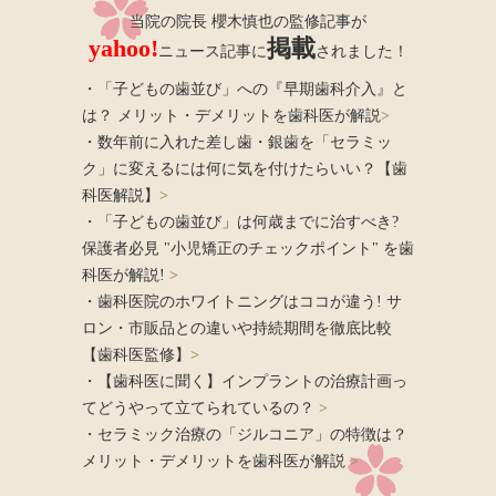
当院の院長 櫻木慎也の監修記事が
yahoo!
掲載
ニュース記事に
されました！
・「子どもの歯並び」への『早期歯科介入』と
は？ メリット・デメリットを歯科医が解説
>
・数年前に入れた差し歯・銀歯を「セラミッ
ク」に変えるには何に気を付けたらいい？【歯
科医解説】
>
・「子どもの歯並び」は何歳までに治すべき?
保護者必見 "小児矯正のチェックポイント" を歯
科医が解説!
>
・歯科医院のホワイトニングはココが違う! サ
ロン・市販品との違いや持続期間を徹底比較
【歯科医監修】
>
・【歯科医に聞く】インプラントの治療計画っ
てどうやって立てられているの？
>
・セラミック治療の「ジルコニア」の特徴は？
メリット・デメリットを歯科医が解説
>