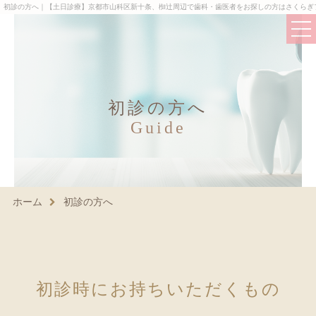
初診の方へ｜【土日診療】京都市山科区新十条、椥辻周辺で歯科・歯医者をお探しの方はさくらぎ
初診の方へ
Guide
ホーム
当院について
当院が選ばれるポイント
ホーム
初診の方へ
院長紹介
院内・設備紹介
スタッフ紹介
初
診
時
に
お
持
ち
い
た
だ
く
も
の
アクセス