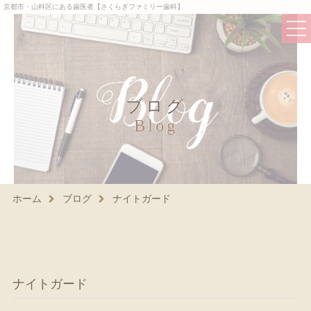
京都市・山科区にある歯医者【さくらぎファミリー歯科】
ブログ
Blog
ホーム
当院について
当院が選ばれるポイント
ホーム
ブログ
ナイトガード
院長紹介
院内・設備紹介
スタッフ紹介
ナイトガード
アクセス