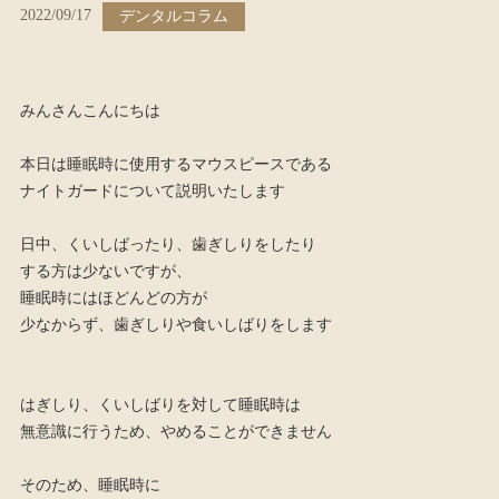
2022/09/17
デンタルコラム
初診の方へ
一般歯科
予防歯科
みんさんこんにちは
小児歯科
本日は睡眠時に使用するマウスピースである
ナイトガードについて説明いたします
矯正歯科
マイオブレース
日中、くいしばったり、歯ぎしりをしたり
治療
する方は少ないですが、
睡眠時にはほどんどの方が
歯周外科
少なからず、歯ぎしりや食いしばりをします
歯科口腔外科
ホワイトニング
はぎしり、くいしばりを対して睡眠時は
無意識に行うため、やめることができません
審美治療
インプラント
そのため、睡眠時に