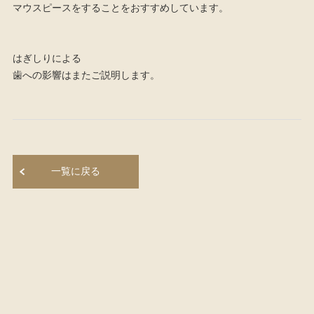
マウスピースをすることをおすすめしています。
骨粗鬆症
スクリーニング
よくある質問
はぎしりによる
歯への影響はまたご説明します。
お知らせ
ブログ
採用情報
一覧に戻る
お問い合わせ